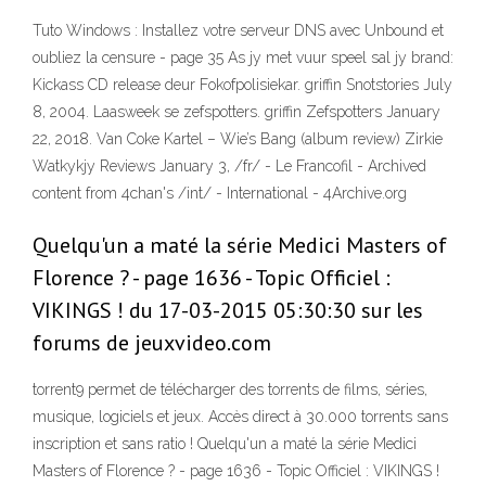
Tuto Windows : Installez votre serveur DNS avec Unbound et
oubliez la censure - page 35 As jy met vuur speel sal jy brand:
Kickass CD release deur Fokofpolisiekar. griffin Snotstories July
8, 2004. Laasweek se zefspotters. griffin Zefspotters January
22, 2018. Van Coke Kartel – Wie’s Bang (album review) Zirkie
Watkykjy Reviews January 3, /fr/ - Le Francofil - Archived
content from 4chan's /int/ - International - 4Archive.org
Quelqu'un a maté la série Medici Masters of
Florence ? - page 1636 - Topic Officiel :
VIKINGS ! du 17-03-2015 05:30:30 sur les
forums de jeuxvideo.com
torrent9 permet de télécharger des torrents de films, séries,
musique, logiciels et jeux. Accès direct à 30.000 torrents sans
inscription et sans ratio ! Quelqu'un a maté la série Medici
Masters of Florence ? - page 1636 - Topic Officiel : VIKINGS !