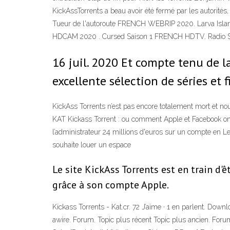
KickAssTorrents a beau avoir été fermé par les autorités,
Tueur de l'autoroute FRENCH WEBRIP 2020. Larva Is
HDCAM 2020 . Cursed Saison 1 FRENCH HDTV. Radio
16 juil. 2020 Et compte tenu de l
excellente sélection de séries et 
KickAss Torrents n’est pas encore totalement mort et nou
KAT Kickass Torrent : ou comment Apple et Facebook ont
l’administrateur 24 millions d'euros sur un compte en Le
souhaite louer un espace
Le site KickAss Torrents est en train d'
grâce à son compte Apple.
Kickass Torrents - Kat.cr. 72 J’aime · 1 en parlent. Do
awire. Forum. Topic plus récent Topic plus ancien. Forum