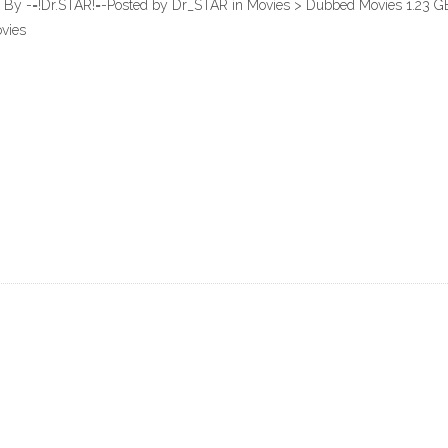
sive By -=!Dr.STAR!=-Posted by Dr_STAR in Movies > Dubbed Movies 1.23
vies