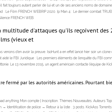
 il fait toujours autant parler de lui et un de ses anciens noms de domain
land : Le Film FRENCH WEBRIP 2020. Ip Man 4 : Le dernier combat 
 Silence FRENCH WEB
a multitude d'attaques qu'ils reçoivent des
films (vieux et
s venons d’en avoir la preuve. IsoHunt a en effet lancé hier soir un clone
 aidé le FBI Juridique : Les premiers éléments de l’enquête du FBI comme
ttonie. Le 13 novembre 2015, un agent américain contacte l’équipe de Kic
être fermé par les autorités américaines. Pourtant bi
wnload anything Mon compte | Inscription. Thèmes Nouveautés. Auteurs Top
 → Identification de police → Retour à la liste . 3 posts. KickAss Torren