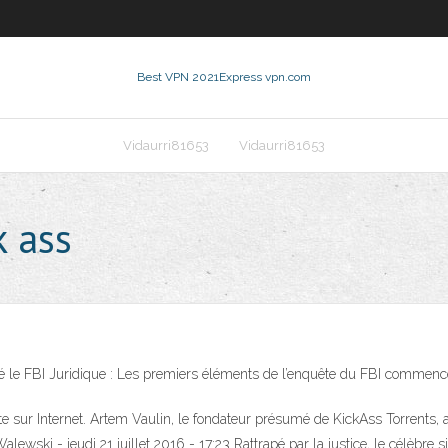
Best VPN 2021
Express vpn.com
Vidaurri81653
Vidaurri81653
k ass
 le FBI Juridique : Les premiers éléments de l’enquête du FBI commencent
ite sur Internet. Artem Vaulin, le fondateur présumé de KickAss Torrents,
wski - jeudi 21 juillet 2016 - 17:23 Rattrapé par la justice, le célèbre sit