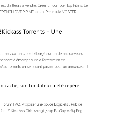
e est d'ailleurs à vendre. Créer un compte. Top Films. Le
TRUEFRENCH DVDRiP MD 2020. Peninsula VOSTFR
 2Kickass Torrents – Une
 du service, un clone hébergé sur un de ses serveurs.
ncent à émerger suite à l’arrestation de
kAss Torrents en se faisant passer pour un annonceur. Il
en caché, son fondateur a été repéré
. Forum FAQ. Proposer une police Logiciels . Pub de
ts font # Kick Ass Girls (2013) 720p BluRay x264 Eng