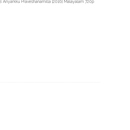
 GB Anyarkku Praveshanamilla [2016] Malayalam 720p