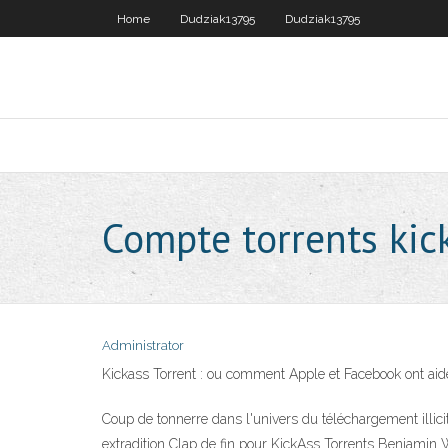
Home
Dudziak13795
Dudziak13795
Compte torrents kic
Administrator
Kickass Torrent : ou comment Apple et Facebook ont aidé
Coup de tonnerre dans l'univers du téléchargement illic
extradition Clap de fin pour KickAss Torrents Benjamin Wale