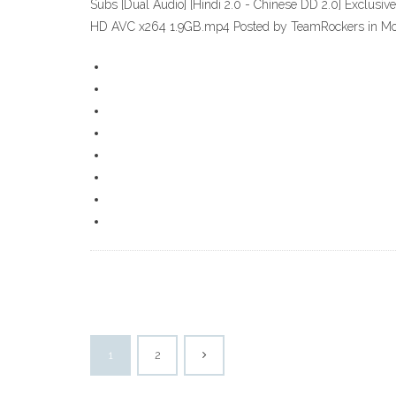
Subs [Dual Audio] [Hindi 2.0 - Chinese DD 2.0] Exclu
HD AVC x264 1.9GB.mp4 Posted by TeamRockers in Mo
1
2