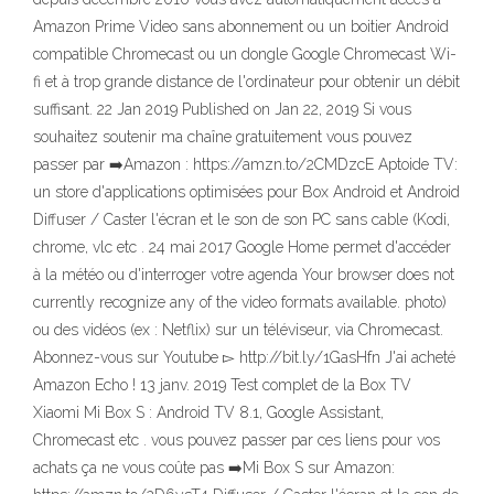
Amazon Prime Video sans abonnement ou un boitier Android
compatible Chromecast ou un dongle Google Chromecast Wi-
fi et à trop grande distance de l'ordinateur pour obtenir un débit
suffisant. 22 Jan 2019 Published on Jan 22, 2019 Si vous
souhaitez soutenir ma chaîne gratuitement vous pouvez
passer par ➡️Amazon : https://amzn.to/2CMDzcE Aptoide TV:
un store d'applications optimisées pour Box Android et Android
Diffuser / Caster l'écran et le son de son PC sans cable (Kodi,
chrome, vlc etc . 24 mai 2017 Google Home permet d'accéder
à la météo ou d'interroger votre agenda Your browser does not
currently recognize any of the video formats available. photo)
ou des vidéos (ex : Netflix) sur un téléviseur, via Chromecast.
Abonnez-vous sur Youtube ▻ http://bit.ly/1GasHfn J'ai acheté
Amazon Echo ! 13 janv. 2019 Test complet de la Box TV
Xiaomi Mi Box S : Android TV 8.1, Google Assistant,
Chromecast etc . vous pouvez passer par ces liens pour vos
achats ça ne vous coûte pas ➡️Mi Box S sur Amazon: